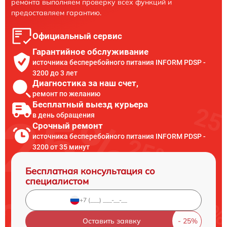
ремонта выполняем проверку всех функций и
предоставляем гарантию.
Официальный сервис
Гарантийное обслуживание
источника бесперебойного питания INFORM PDSP -
3200 до 3 лет
Диагностика за наш счет,
ремонт по желанию
Бесплатный выезд курьера
в день обращения
Срочный ремонт
источника бесперебойного питания INFORM PDSP -
3200 от 35 минут
Бесплатная консультация со
специалистом
Оставить заявку