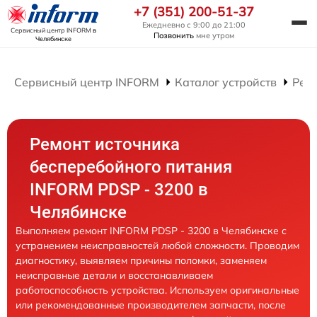
+7 (351) 200-51-37
Ежедневно с 9:00 до 21:00
Сервисный центр INFORM
в
Позвонить
мне утром
Челябинске
Сервисный центр INFORM
Каталог устройств
Рем
Ремонт источника
бесперебойного питания
INFORM PDSP - 3200 в
Челябинске
Выполняем ремонт INFORM PDSP - 3200 в Челябинске с
устранением неисправностей любой сложности. Проводим
диагностику, выявляем причины поломки, заменяем
неисправные детали и восстанавливаем
работоспособность устройства. Используем оригинальные
или рекомендованные производителем запчасти, после