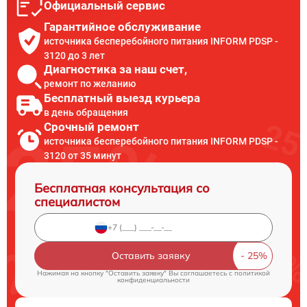
Официальный сервис
Гарантийное обслуживание
источника бесперебойного питания INFORM PDSP -
3120 до 3 лет
Диагностика за наш счет,
ремонт по желанию
Бесплатный выезд курьера
в день обращения
Срочный ремонт
источника бесперебойного питания INFORM PDSP -
3120 от 35 минут
Бесплатная консультация со
специалистом
Оставить заявку
Нажимая на кнопку "Оставить заявку" Вы соглашаетесь c
политикой
конфиденциальности