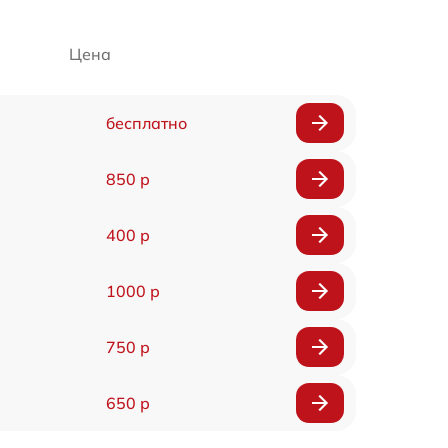
Цена
бесплатно
850 р
400 р
1000 р
750 р
650 р