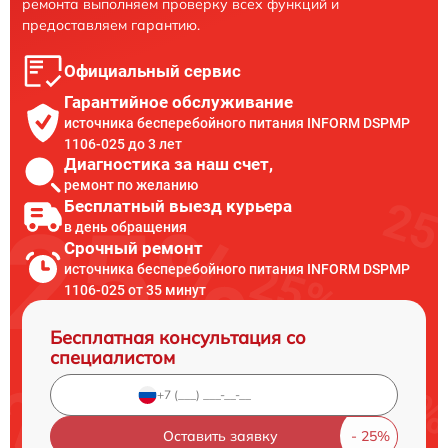
ремонта выполняем проверку всех функций и
предоставляем гарантию.
Официальный сервис
Гарантийное обслуживание
источника бесперебойного питания INFORM DSPMP
1106-025 до 3 лет
Диагностика за наш счет,
ремонт по желанию
Бесплатный выезд курьера
в день обращения
Срочный ремонт
источника бесперебойного питания INFORM DSPMP
1106-025 от 35 минут
Бесплатная консультация со
специалистом
Оставить заявку