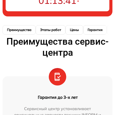
01:13:40
Преимущества
Этапы работ
Цены
Гарантия
М
Преимущества сервис-
центра
Гарантия до 3-х лет
Сервисный центр устанавливает
оригинальные запчасти техники INFORM и